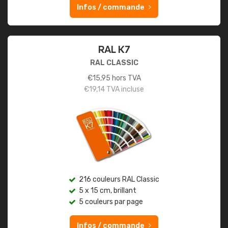
Infos / commande
RAL K7
RAL CLASSIC
€
15,95
hors TVA
€
19,14
TVA incluse
216 couleurs RAL Classic
5 x 15 cm, brillant
5 couleurs par page
Infos / commande