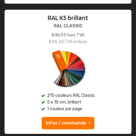
RAL K5 brillant
RAL CLASSIC
€
46,95
hors TVA
€
56,34
TVA incluse
215 couleurs RAL Classic
5 x 15 cm, brillant
1 couleur par page
Infos / commande