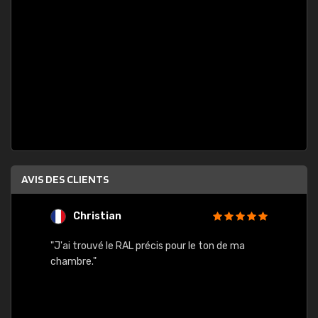
AVIS DES CLIENTS
Christian
F
 quels
"J'ai trouvé le RAL précis pour le ton de ma
"Bien 
rs
chambre."
. On ne
est
."