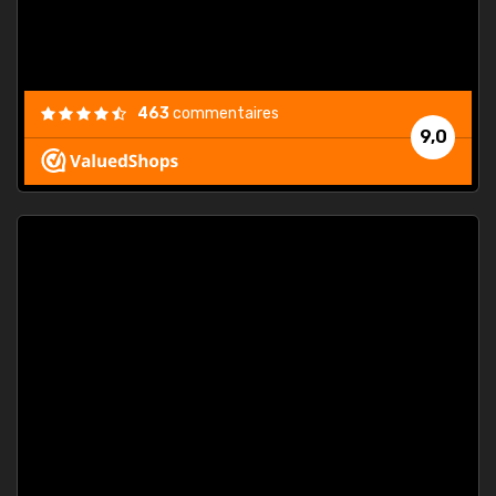
463
commentaires
9,0