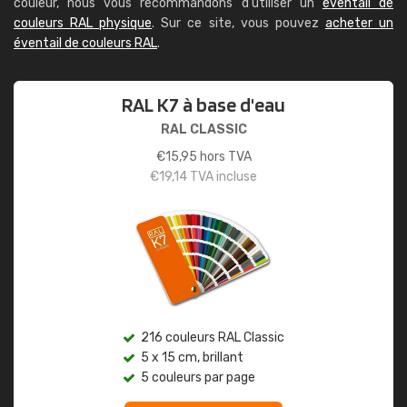
couleur, nous vous recommandons d'utiliser un
éventail de
couleurs RAL physique
. Sur ce site, vous pouvez
acheter un
éventail de couleurs RAL
.
RAL K7 à base d'eau
RAL CLASSIC
€
15,95
hors TVA
€
19,14
TVA incluse
216 couleurs RAL Classic
5 x 15 cm, brillant
5 couleurs par page