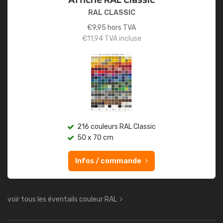
RAL CLASSIC
€
9,95
hors TVA
€
11,94
TVA incluse
216 couleurs RAL Classic
50 x 70 cm
Infos / commande
voir tous les éventails couleur RAL