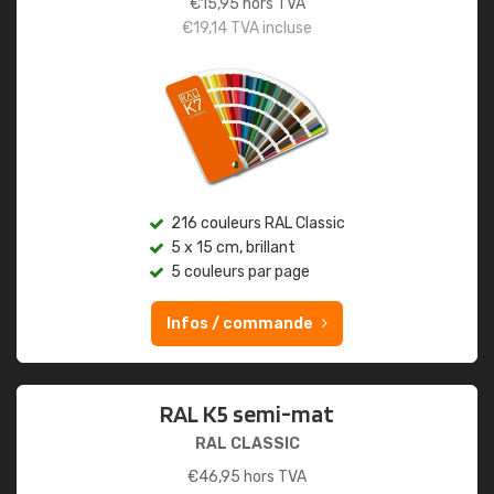
€
15,95
hors TVA
€
19,14
TVA incluse
216 couleurs RAL Classic
5 x 15 cm, brillant
5 couleurs par page
Infos / commande
RAL K5 semi-mat
RAL CLASSIC
€
46,95
hors TVA