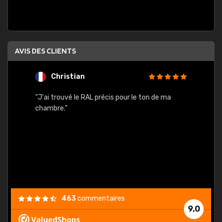
AVIS DES CLIENTS
Christian
F
 quels
"J'ai trouvé le RAL précis pour le ton de ma
"Bien 
rs
chambre."
. On ne
est
."
463
commentaires
9,0