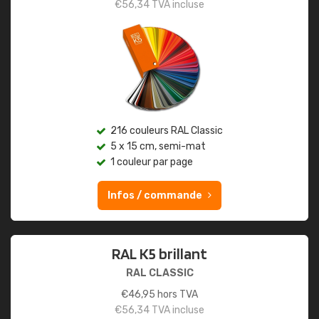
€
56,34
TVA incluse
216 couleurs RAL Classic
5 x 15 cm, semi-mat
1 couleur par page
Infos / commande
RAL K5 brillant
RAL CLASSIC
€
46,95
hors TVA
€
56,34
TVA incluse