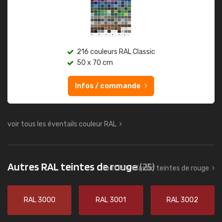
216 couleurs RAL Classic
50 x 70 cm
Infos / commande
voir tous les éventails couleur RAL
Autres RAL teintes de rouge
(25)
tout RAL Classic teintes de rouge
RAL 3000
RAL 3001
RAL 3002