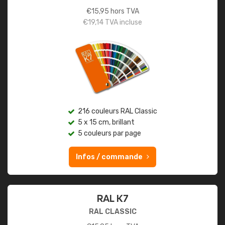
€
15,95
hors TVA
€
19,14
TVA incluse
216 couleurs RAL Classic
5 x 15 cm, brillant
5 couleurs par page
Infos / commande
RAL K7
RAL CLASSIC