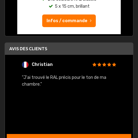
5 x 15 cm, brillant
Infos / commande
AVIS DES CLIENTS
Christian
F
 quels
"J'ai trouvé le RAL précis pour le ton de ma
"Bien 
rs
chambre."
. On ne
est
."