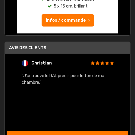
5 x 15 cm, brillant
Infos / commande
AVIS DES CLIENTS
Christian
F
 quels
"J'ai trouvé le RAL précis pour le ton de ma
"Bien 
rs
chambre."
. On ne
est
."