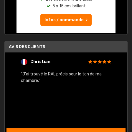
5 x 15 cm, brillant
Infos / commande
AVIS DES CLIENTS
Christian
F
 quels
"J'ai trouvé le RAL précis pour le ton de ma
"Bien 
rs
chambre."
. On ne
est
."