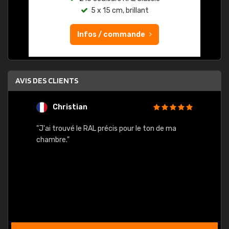
5 x 15 cm, brillant
Infos / commande
AVIS DES CLIENTS
Christian
F
 quels
"J'ai trouvé le RAL précis pour le ton de ma
"Bien 
rs
chambre."
. On ne
est
."