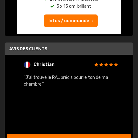
5 x 15 cm, brillant
Infos / commande
AVIS DES CLIENTS
Christian
F
 quels
"J'ai trouvé le RAL précis pour le ton de ma
"Bien 
rs
chambre."
. On ne
est
."