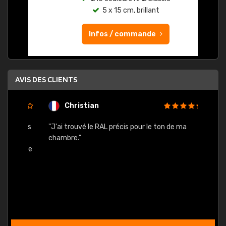
5 x 15 cm, brillant
Infos / commande
AVIS DES CLIENTS
Christian
F
 quels
"J'ai trouvé le RAL précis pour le ton de ma
"Bien 
rs
chambre."
. On ne
est
."