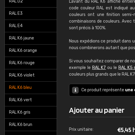
RAL D2
L’avant du RAL K6 affiche entiè
code couleur RAL est indiqué au 
RAL E3
couleurs ont une finition semi
combinaisons de couleurs. Avec to
RAL E4
sont précis à 100%.
RAL K6 jaune
Nous expédions ce produit dans u
nous combinerons autant que possib
RAL K6 orange
Si vous souhaitez comparer de no
RAL K6 rouge
exemple le
RAL K7
ou le
RAL K5 
couleurs plus grands que le RAL K7
RAL K6 violet
RAL K6 bleu
Ce produit représente
une 
RAL K6 vert
Ajouter au panier
RAL K6 gris
RAL K6 brun
€
5,45 
Prix unitaire: