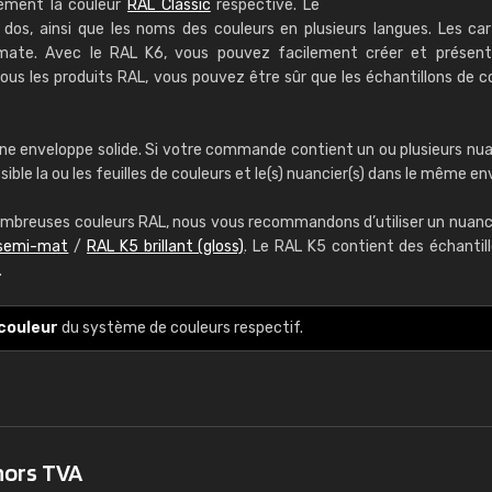
rement la couleur
RAL Classic
respective. Le
RAL K7 à base d'e
dos, ainsi que les noms des couleurs en plusieurs langues. Les ca
-mate. Avec le RAL K6, vous pouvez facilement créer et présent
216 couleurs RAL Class
us les produits RAL, vous pouvez être sûr que les échantillons de c
5 x 15 cm, brillant
Infos / commande
ne enveloppe solide. Si votre commande contient un ou plusieurs nua
le la ou les feuilles de couleurs et le(s) nuancier(s) dans le même env
mbreuses couleurs RAL, nous vous recommandons d’utiliser un nuanci
semi-mat
/
RAL K5 brillant (gloss)
. Le RAL K5 contient des échantil
.
Guillaume Euvrard
couleur
du système de couleurs respectif.
"Le site ne permet pas de voir clai
sont les produits disponibles. Il y a p
palettes de couleurs: Classic, Design
comprend pas qui est quoi. La livrai
bien passé et le produit reçu me con
hors TVA