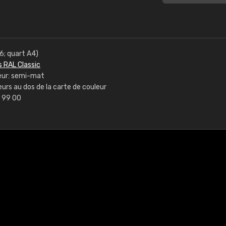
6; quart A4)
s RAL Classic
uleur: semi-mat
urs au dos de la carte de couleur
1 99 00