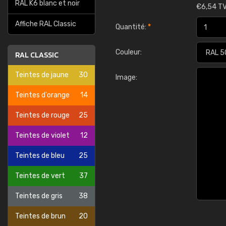
RAL K6 blanc et noir
€
6,54 TV
Affiche RAL Classic
Quantité:
*
Couleur:
RAL CLASSIC
Teintes de jaune
30
Image:
Teintes d'orange
14
Teintes de rouge
25
Teintes de violet
12
Teintes de bleu
25
Teintes de vert
37
Teintes de gris
38
Teintes de brun
20