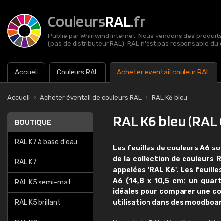
Couleurs
RAL
.fr
Publié par Whirlwind Internet. Nous vendons des produits 
(pas de distributeur RAL). RAL n'est pas responsable du 
Accueil
Couleurs RAL
Acheter éventail couleur RAL
Accueil
Acheter éventail de couleurs RAL
RAL K6 bleu
RAL K6 bleu (RAL 
BOUTIQUE
RAL K7 à base d'eau
Les feuilles de couleurs A6 so
de la collection de couleurs
R
RAL K7
appelées 'RAL K6'. Les feuill
A6 (14,8 x 10,5 cm; un quart
RAL K5 semi-mat
idéales pour comparer une co
RAL K5 brillant
utilisation dans des moodboar