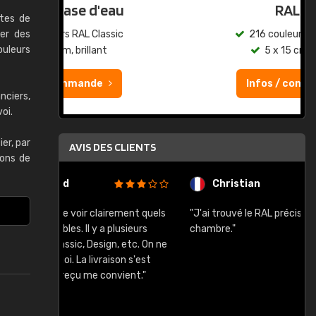
au
RAL K7
rtes de
er des
ic
216 couleurs RAL Classic
ouleurs
5 x 15 cm, brillant
Infos / commande
nciers,
oi.
er, par
AVIS DES CLIENTS
lons de
Christian
rement quels
"J'ai trouvé le RAL précis pour le ton de ma
"
lusieurs
chambre."
, etc. On ne
son s'est
vient."