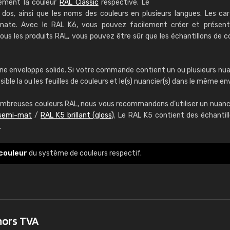
rement la couleur
RAL Classic
respective. Le
RAL K7 à base d'
dos, ainsi que les noms des couleurs en plusieurs langues. Les ca
-mate. Avec le RAL K6, vous pouvez facilement créer et présent
216 couleurs RAL Cla
us les produits RAL, vous pouvez être sûr que les échantillons de c
5 x 15 cm, brillan
Infos / commande
ne enveloppe solide. Si votre commande contient un ou plusieurs nua
le la ou les feuilles de couleurs et le(s) nuancier(s) dans le même env
mbreuses couleurs RAL, nous vous recommandons d’utiliser un nuanci
semi-mat
/
RAL K5 brillant (gloss)
. Le RAL K5 contient des échantil
.
Guillaume Euvrard
couleur
du système de couleurs respectif.
"Le site ne permet pas de voir cl
sont les produits disponibles. Il y 
palettes de couleurs: Classic, Des
comprend pas qui est quoi. La livr
bien passé et le produit reçu me 
hors TVA