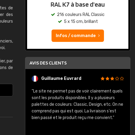
eau
RAL K7
rtes de
er des
ssic
216 couleurs RAL Classic
ouleurs
t
5 x 15 cm, brillant
Infos / commande
nciers,
oi.
er, par
AVIS DES CLIENTS
lons de
Christian
airement quels
"J'ai trouvé le RAL précis pour le ton de ma
a plusieurs
chambre."
ign, etc. On ne
aison s'est
convient."