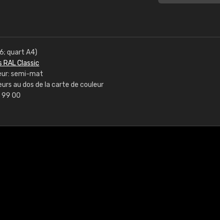
6; quart A4)
s RAL Classic
uleur: semi-mat
urs au dos de la carte de couleur
1 99 00