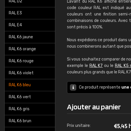
RAL D2
L’avant du RAL K6 affiche entiè
code couleur RAL est indiqué au 
RAL E3
couleurs ont une finition semi
combinaisons de couleurs. Avec to
RAL E4
sont précis à 100%.
RAL K6 jaune
Nous expédions ce produit dans u
nous combinerons autant que possib
RAL K6 orange
Si vous souhaitez comparer de no
RAL K6 rouge
exemple le
RAL K7
ou le
RAL K5 
couleurs plus grands que le RAL K7
RAL K6 violet
RAL K6 bleu
Ce produit représente
une 
RAL K6 vert
Ajouter au panier
RAL K6 gris
RAL K6 brun
€
5,45 
Prix unitaire: