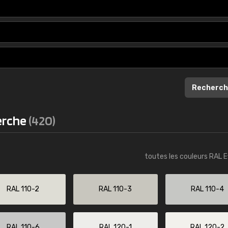
Infos / commande
Recherch
herche
(420)
toutes les couleurs RAL E
RAL 110-2
RAL 110-3
RAL 110-4
RAL 110-6
RAL 120-1
RAL 120-2