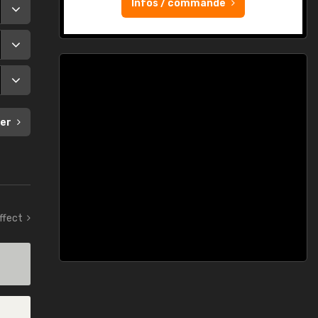
Infos / commande
er
ffect