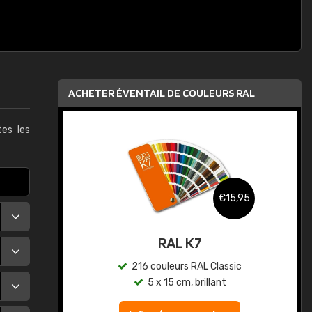
ACHETER ÉVENTAIL DE COULEURS RAL
es les
,95
€15,95
au
RAL K7
ic
216 couleurs RAL Classic
5 x 15 cm, brillant