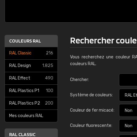
Rechercher coul
COULEURS RAL
RAL Classic
216
Vous recherchez une couleur RA
couleurs RAL.
RAL Design
1.825
RAL Effect
490
Chercher:
RAL Plastics P1
100
Système de couleurs:
RAL Plastics P2
200
Couleur de fer micacé:
Mes couleurs RAL
Couleur fluorescente:
RAL CLASSIC