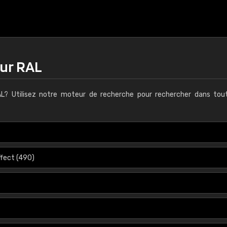
eur RAL
L? Utilisez notre moteur de recherche pour rechercher dans tout
€15
RAL K7 à base d'e
216 couleurs RAL Class
5 x 15 cm, brillant