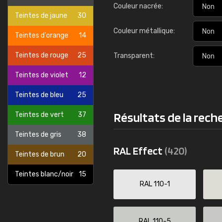
Couleur nacrée:
Teintes de jaune
30
Couleur métallique:
Teintes d'orange
14
Teintes de rouge
25
Transparent:
Teintes de violet
12
Teintes de bleu
25
Résultats de la rec
Teintes de vert
37
Teintes de gris
38
RAL Effect
(420)
Teintes de brun
20
Teintes blanc/noir
15
RAL 110-1
RAL 110-5